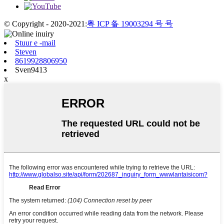
© Copyright - 2020-2021:
粤 ICP 备 19003294 号 号
Stuur e -mail
Steven
8619928806950
Sven9413
x