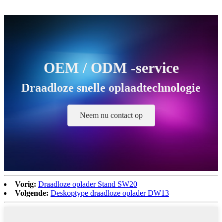
OEM / ODM -service
Draadloze snelle oplaadtechnologie
Neem nu contact op
Vorig:
Draadloze oplader Stand SW20
Volgende:
Deskoptype draadloze oplader DW13