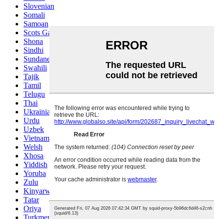
Slovenian
Somali
Samoan
Scots Gaelic
Shona
Sindhi
Sundanese
Swahili
Tajik
Tamil
Telugu
Thai
Ukrainian
Urdu
Uzbek
Vietnamese
Welsh
Xhosa
Yiddish
Yoruba
Zulu
Kinyarwanda
Tatar
Oriya
Turkmen