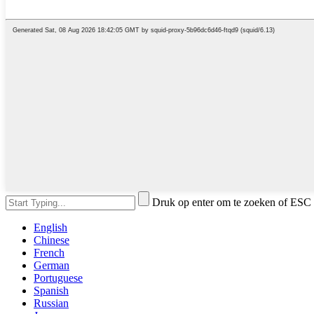
Druk op enter om te zoeken of ESC 
English
Chinese
French
German
Portuguese
Spanish
Russian