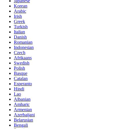
Japanese
Korean
Arabic
Irish
Greek
Turkish
Italian
Danish
Romanian
Indonesian
Czech
Afrikaans
Swedish
Polish
Basque
Catalan
Esperanto
Hindi
Lao
Albanian
Amharic
Armenian
Azerbaijani
Belarusian
Bengali