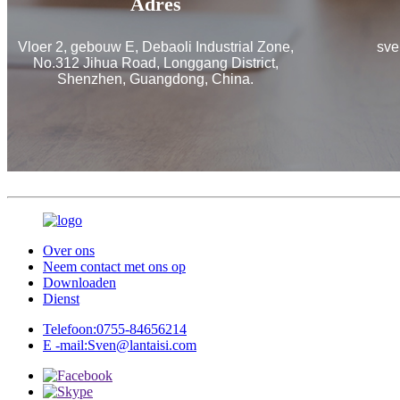
Adres
Vloer 2, gebouw E, Debaoli Industrial Zone,
sve
No.312 Jihua Road, Longgang District,
Shenzhen, Guangdong, China.
Over ons
Neem contact met ons op
Downloaden
Dienst
Telefoon:
0755-84656214
E -mail:
Sven@lantaisi.com