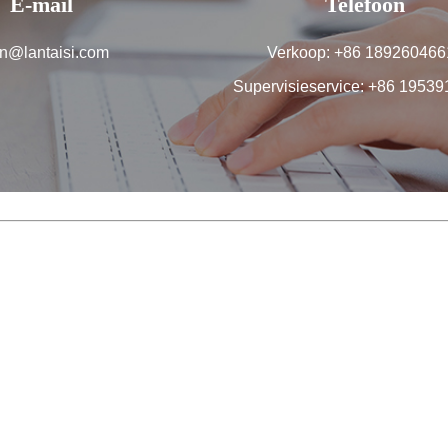
E-mail
Telefoon
n@lantaisi.com
Verkoop: +86 189260466
Supervisieservice: +86 1953