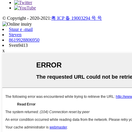
© Copyright - 2020-2021:
粤 ICP 备 19003294 号 号
Stuur e -mail
Steven
8619928806950
Sven9413
x