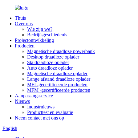
Thuis
Over ons
Wie zijn we?
Bedrijfsgeschiedenis
Projectontwikkeling
Producten
Magnetische draadloze powerbank
Desktop draadloze oplader
Sta draadloze oplader
Auto draadloze oplader
Magnetische draadloze oplader
Lange afstand draadloze oplader
MFI -gecertificeerde producten
MFM -gecertificeerde producten
Aanpassingsservice
Nieuws
Industrnieuws
Producttest en evaluatie
Neem contact met ons op
English