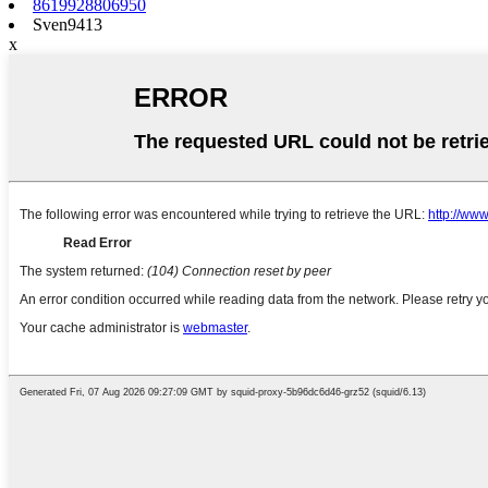
8619928806950
Sven9413
x