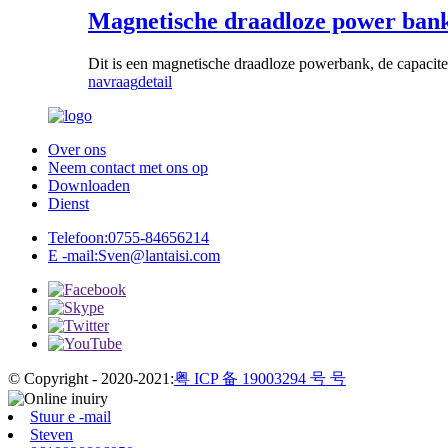
Magnetische draadloze power ban
Dit is een magnetische draadloze powerbank, de capac
navraag
detail
Over ons
Neem contact met ons op
Downloaden
Dienst
Telefoon:
0755-84656214
E -mail:
Sven@lantaisi.com
© Copyright - 2020-2021:
粤 ICP 备 19003294 号 号
Stuur e -mail
Steven