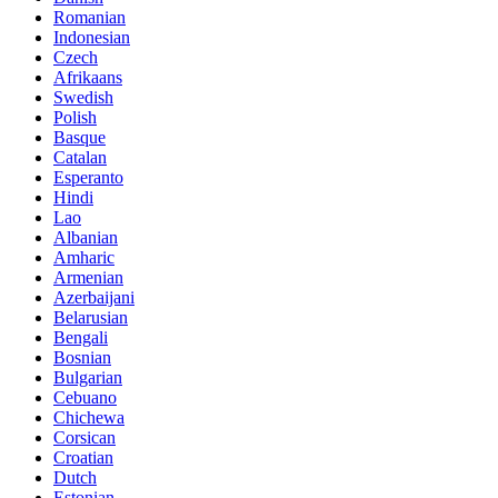
Romanian
Indonesian
Czech
Afrikaans
Swedish
Polish
Basque
Catalan
Esperanto
Hindi
Lao
Albanian
Amharic
Armenian
Azerbaijani
Belarusian
Bengali
Bosnian
Bulgarian
Cebuano
Chichewa
Corsican
Croatian
Dutch
Estonian