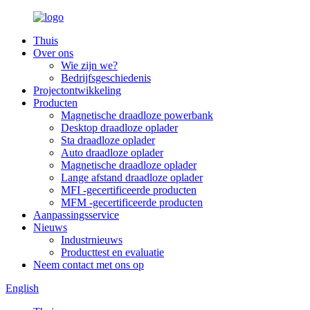
Thuis
Over ons
Wie zijn we?
Bedrijfsgeschiedenis
Projectontwikkeling
Producten
Magnetische draadloze powerbank
Desktop draadloze oplader
Sta draadloze oplader
Auto draadloze oplader
Magnetische draadloze oplader
Lange afstand draadloze oplader
MFI -gecertificeerde producten
MFM -gecertificeerde producten
Aanpassingsservice
Nieuws
Industrnieuws
Producttest en evaluatie
Neem contact met ons op
English