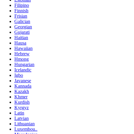
Filipino
Finnish
Frisian
Galician
Georgian
Gujarati
Haitian
Hausa
Hawaiian
Hebrew
Hmong
Hungarian
Icelandic
Igbo
Javanese
Kannada
Kazakh
Khmer
Kurdish
Kyrgyz
Latin
Latvian
Lithuanian
Luxembou..