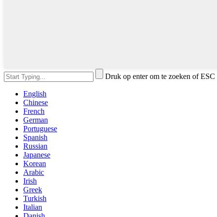
Druk op enter om te zoeken of ESC 
English
Chinese
French
German
Portuguese
Spanish
Russian
Japanese
Korean
Arabic
Irish
Greek
Turkish
Italian
Danish