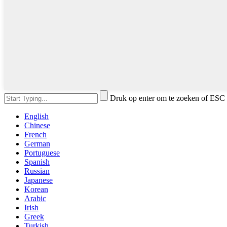
Druk op enter om te zoeken of ESC 
English
Chinese
French
German
Portuguese
Spanish
Russian
Japanese
Korean
Arabic
Irish
Greek
Turkish