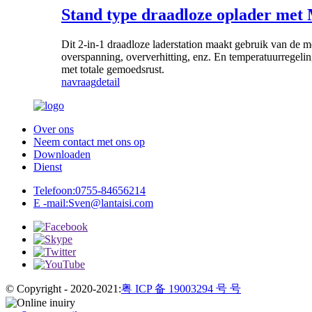
Stand type draadloze oplader met
Dit 2-in-1 draadloze laderstation maakt gebruik van de m
overspanning, oververhitting, enz. En temperatuurregelin
met totale gemoedsrust.
navraag
detail
Over ons
Neem contact met ons op
Downloaden
Dienst
Telefoon:
0755-84656214
E -mail:
Sven@lantaisi.com
© Copyright - 2020-2021:
粤 ICP 备 19003294 号 号