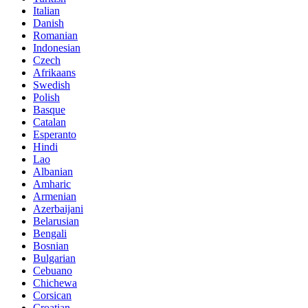
Italian
Danish
Romanian
Indonesian
Czech
Afrikaans
Swedish
Polish
Basque
Catalan
Esperanto
Hindi
Lao
Albanian
Amharic
Armenian
Azerbaijani
Belarusian
Bengali
Bosnian
Bulgarian
Cebuano
Chichewa
Corsican
Croatian