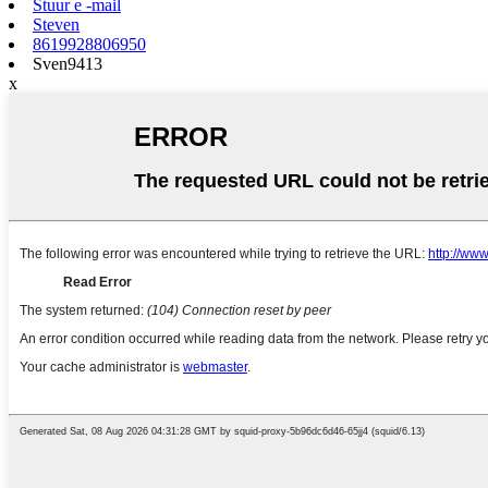
Stuur e -mail
Steven
8619928806950
Sven9413
x