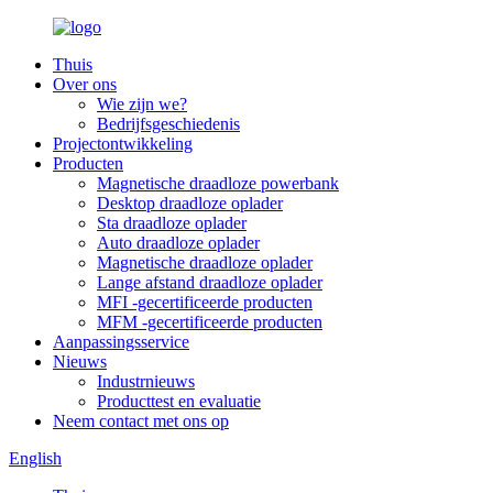
Thuis
Over ons
Wie zijn we?
Bedrijfsgeschiedenis
Projectontwikkeling
Producten
Magnetische draadloze powerbank
Desktop draadloze oplader
Sta draadloze oplader
Auto draadloze oplader
Magnetische draadloze oplader
Lange afstand draadloze oplader
MFI -gecertificeerde producten
MFM -gecertificeerde producten
Aanpassingsservice
Nieuws
Industrnieuws
Producttest en evaluatie
Neem contact met ons op
English