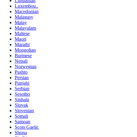
Lithuanian
Luxembou..
Macedonian
Malagasy
Malay
Malayalam
Maltese
Maori
Marathi
Mongolian
Burmese
Nepali
Norwegian
Pashto
Persian
Punjabi
Serbian
Sesotho
Sinhala
Slovak
Slovenian
Somali
Samoan
Scots Gaelic
Shona