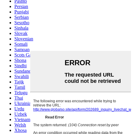
Pashto
Persian
Punjabi
Serbian
Sesotho
Sinhala
Slovak
Slovenian
Somali
Samoan
Scots Gaelic
Shona
Sindhi
Sundanese
Swahili
Tajik
Tamil
Telugu
Thai
Ukrainian
Urdu
Uzbek
Vietnamese
Welsh
Xhosa