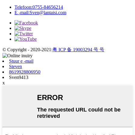
Telefoon:
0755-84656214
E -mail:
Sven@lantaisi.com
© Copyright - 2020-2021:
粤 ICP 备 19003294 号 号
Stuur e -mail
Steven
8619928806950
Sven9413
x