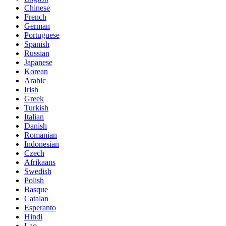
Chinese
French
German
Portuguese
Spanish
Russian
Japanese
Korean
Arabic
Irish
Greek
Turkish
Italian
Danish
Romanian
Indonesian
Czech
Afrikaans
Swedish
Polish
Basque
Catalan
Esperanto
Hindi
Lao