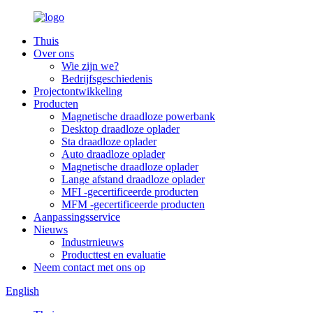
Thuis
Over ons
Wie zijn we?
Bedrijfsgeschiedenis
Projectontwikkeling
Producten
Magnetische draadloze powerbank
Desktop draadloze oplader
Sta draadloze oplader
Auto draadloze oplader
Magnetische draadloze oplader
Lange afstand draadloze oplader
MFI -gecertificeerde producten
MFM -gecertificeerde producten
Aanpassingsservice
Nieuws
Industrnieuws
Producttest en evaluatie
Neem contact met ons op
English