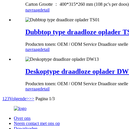
Carton Grootte ： 400*315*260 mm (108 pc's per doos)
navraag
detail
Dubbtop type draadloze oplader T
Producten tonen: OEM / ODM Service Draadloze snelle 
navraag
detail
Deskoptype draadloze oplader DW
Producten tonen: OEM / ODM Service Draadloze snelle 
navraag
detail
1
2
3
Volgende>
>>
Pagina 1/3
Over ons
Neem contact met ons op
Downloaden