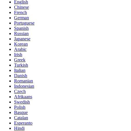
English
Chinese
French
German
Portuguese
Spanish
Russian
Japanese
Korean
Arabic
Irish
Greek
Turkish
Italian
Danish
Romanian
Indonesian
Czech
Afrikaans
Swedish
Polish
Basque
Catalan
Esperanto
Hindi