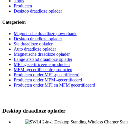
Thuis
Producten
Desktop draadloze oplader
Categorieën
Magnetische draadloze powerbank
Desktop draadloze oplader
Sta draadloze oplader
Auto draadloze oplader
Magnetische draadloze oplader
Lange afstand draadloze oplader
MFI -gecertificeerde producten
MFM -gecertificeerde producten
Producten onder MFI -gecertificeerd
Producten onder MFM -gecertificeerd
Producten onder MFI en MFM gecertificeerd
Desktop draadloze oplader