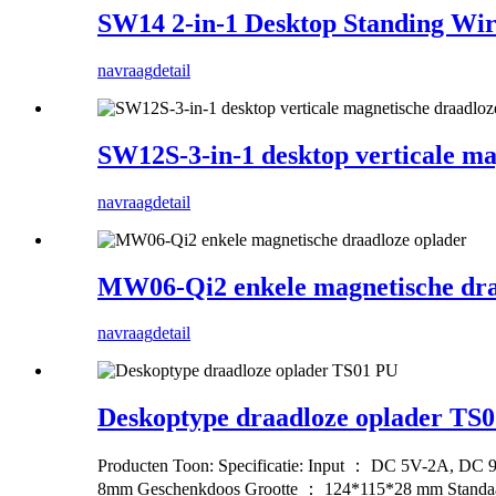
SW14 2-in-1 Desktop Standing Wir
navraag
detail
SW12S-3-in-1 desktop verticale ma
navraag
detail
MW06-Qi2 enkele magnetische dra
navraag
detail
Deskoptype draadloze oplader TS
Producten Toon: Specificatie: Input ： DC 5V-2A, DC
8mm Geschenkdoos Grootte ： 124*115*28 mm Standaard 