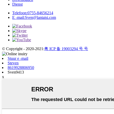
Dienst
Telefoon:
0755-84656214
E -mail:
Sven@lantaisi.com
© Copyright - 2020-2021:
粤 ICP 备 19003294 号 号
Stuur e -mail
Steven
8619928806950
Sven9413
x