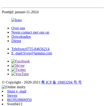
Posttijd: januari-11-2024
Over ons
Neem contact met ons op
Downloaden
Dienst
Telefoon:
0755-84656214
E -mail:
Sven@lantaisi.com
© Copyright - 2020-2021:
粤 ICP 备 19003294 号 号
Stuur e -mail
Steven
8619928806950
Sven9413