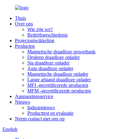
Thuis
Over ons
Wie zijn we?
Bedrijfsgeschiedenis
Projectontwikkeling
Producten
Magnetische draadloze powerbank
Desktop draadloze oplader
Sta draadloze oplader
Auto draadloze oplader
Magnetische draadloze oplader
Lange afstand draadloze oplader
MFI -gecertificeerde producten
MFM -gecertificeerde producten
Aanpassingsservice
Nieuws
Industrnieuws
Producttest en evaluatie
Neem contact met ons op
English