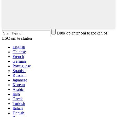
Druk op enter om te zoeken of
ESC om te sluiten
English
Chinese
French
German
Portuguese
Spanish
Russian
Japanese
Korean
Arabic
Irish
Greek
Turkish
Italian
Danish